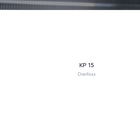
KP 15
Danfoss