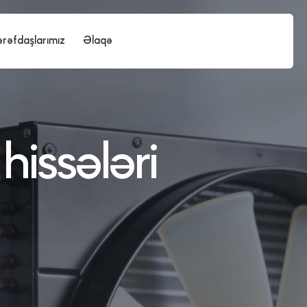
ərəfdaşlarımız
Əlaqə
hissələri