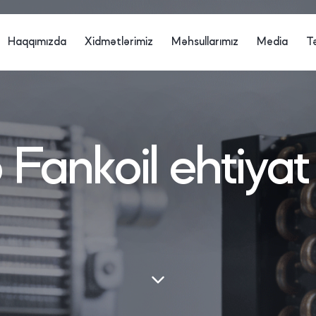
Haqqımızda
Xidmətlərimiz
Məhsullarımız
Media
T
ə Fankoil ehtiyat 