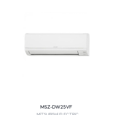
MSZ-DW25VF
MİTSUBİSHİ ELECTRİC