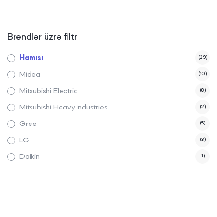
Brendlər üzrə filtr
Hamısı
(29)
Midea
(10)
Mitsubishi Electric
(8)
Mitsubishi Heavy Industries
(2)
Gree
(5)
LG
(3)
Daikin
(1)