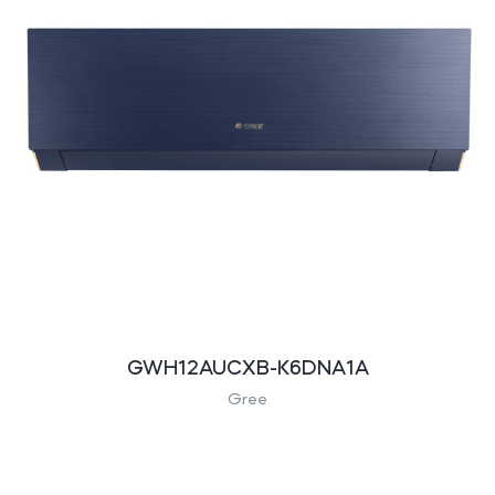
GWH12AUCXB-K6DNA1A
Gree