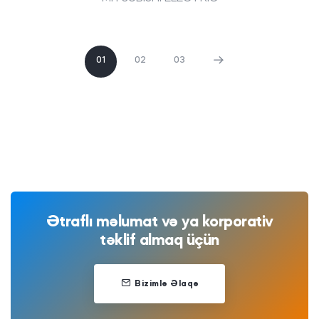
01
02
03
Ətraflı məlumat və ya korporativ
təklif almaq üçün
Bizimlə Əlaqə