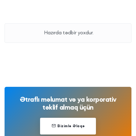
Hazırda tədbir yoxdur.
Ətraflı məlumat və ya korporativ
təklif almaq üçün
Bizimlə Əlaqə