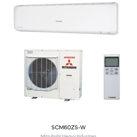
SCM60ZS-W
Mitsubishi Heavy Industries