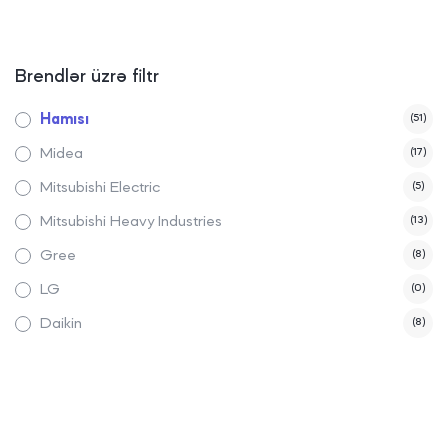
Brendlər üzrə filtr
Hamısı
(51)
Midea
(17)
Mitsubishi Electric
(5)
Mitsubishi Heavy Industries
(13)
Gree
(8)
LG
(0)
Daikin
(8)