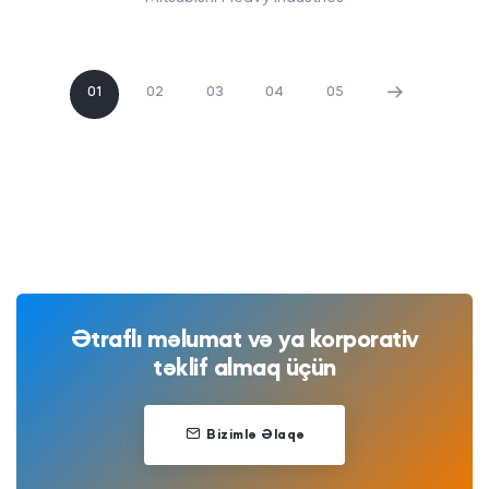
01
02
03
04
05
Ətraflı məlumat və ya korporativ
təklif almaq üçün
Bizimlə Əlaqə