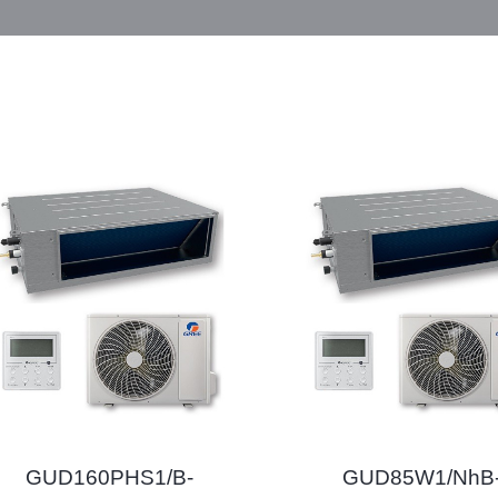
GUD160PHS1/B-
GUD85W1/NhB