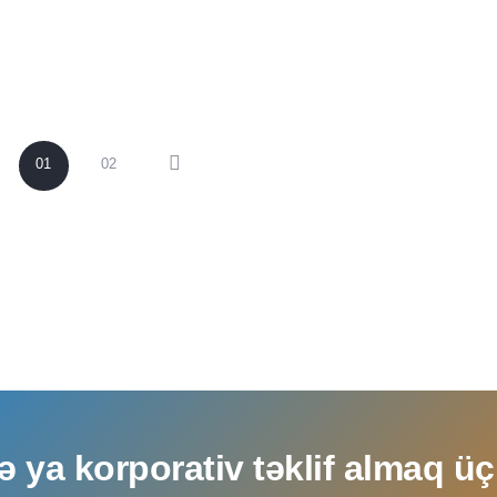
01
02
ə ya korporativ təklif almaq ü