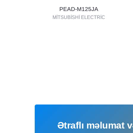
PEAD-M125JA
MİTSUBİSHİ ELECTRİC
Ətraflı məlumat v