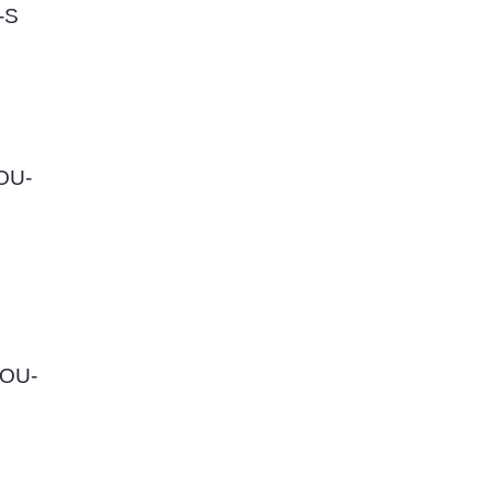
-S
OU-
OU-