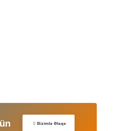
çün
Bizimlə Əlaqə